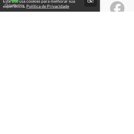
Este site usa cookies para melhorar sua
Ok!
experiência.
Política de Privacidade
Atendimento
Horário de atendimento das 08hs às 18hs
+556120174198
+556120174198
Fale Conosco
CNPJ: 30.444.303/0001-64
Páginas
Professores(as)
Política de Privacidade