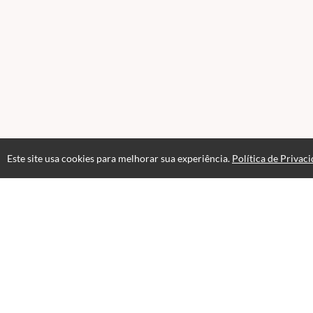
Este site usa cookies para melhorar sua experiência.
Política de Privac
Atendimento
Horário de atendimento das 08hs às 18hs
+556120174198