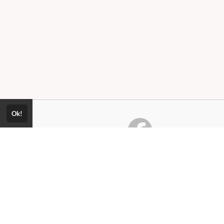
Ok!
Consultar Certificado
Consulte aqui a autenticidade do
certificado.