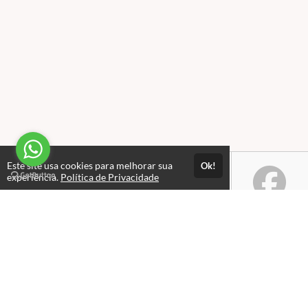
Este site usa cookies para melhorar sua
Ok!
experiência.
Política de Privacidade
Atendimento
Horário de atendimento das 08hs às 18hs
+556120174198