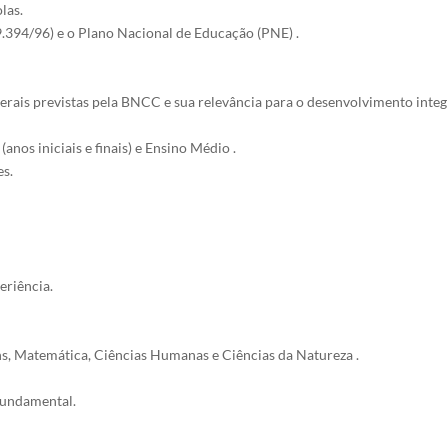
as.

.394/96) e o Plano Nacional de Educação (PNE) .

erais previstas pela BNCC e sua relevância para o desenvolvimento integr
nos iniciais e finais) e Ensino Médio .

s.

riência.

, Matemática, Ciências Humanas e Ciências da Natureza .

fundamental.
