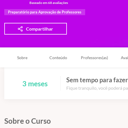
Baseado em 68 avaliações
Preparatório para Aprovação de Professores
Compartilhar
Sobre
Conteúdo
Professores(as)
Ava
Sem tempo para fazer
3 meses
Fique tranquilo, você poderá pa
Sobre o Curso