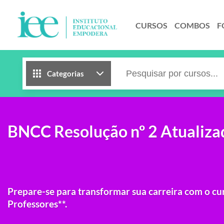
CURSOS
COMBOS
F
Categorias
BNCC Resolução nº 2 Atualiza
Prepare-se para transformar sua carreira com o c
Professores**.