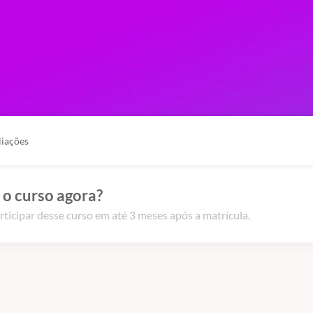
liações
 o curso agora?
rticipar desse curso em até 3 meses após a matrícula.