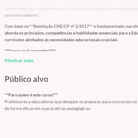
Comece agora a sua jornada com o *Instituto Empodera* e esteja pre
processo seletivo!
Com base na **Resolução CNE/CP nº 2/2017** e fundamentado nas diret
aborda os princípios, competências e habilidades essenciais para a 
currículos alinhados às necessidades educacionais e sociais.
**O que você aprenderá?**
- A estrutura e os objetivos da BNCC.
Mostrar mais
- Competências gerais e específicas aplicadas às etapas da Educação I
- Estratégias para elaboração de currículos desafiadores e inclusivos.
Público alvo
- Contexto legal e normativo essencial para concursos públicos na ár
- Como a BNCC contribui para a cidadania, qualificação profissional e 
**Para quem é este curso?**
**Destaques do Curso:**
Professores e educadores que desejam se preparar para concursos na
- Aulas atualizadas e com linguagem acessível.
de forma eficaz em suas práticas pedagógicas.
- Material de apoio baseado em resoluções oficiais e legislação educa
- Estratégias práticas e direcionadas para aprovação em concursos púb