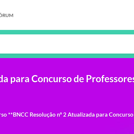
ÓRUM
da para Concurso de Professore
urso **BNCC Resolução nº 2 Atualizada para Concurso