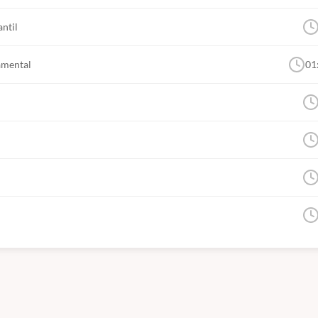
ntil
amental
01