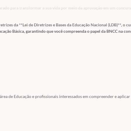
parado para transformar a sua vida por meio da aprovação em um concur
rizes da **Lei de Diretrizes e Bases da Educação Nacional (LDB)**, o cu
Educação Básica, garantindo que você compreenda o papel da BNCC na con
nfantil e Ensino Fundamental.
ea da Educação.
inclusão social.
 área de Educação e profissionais interessados em compreender e aplica
cional.
licos.