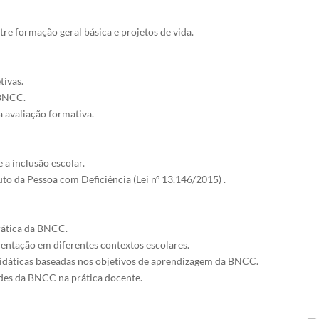
re formação geral básica e projetos de vida.

ivas.

BNCC.

avaliação formativa.

 inclusão escolar.

to da Pessoa com Deficiência (Lei nº 13.146/2015) .

rática da BNCC.

entação em diferentes contextos escolares.

didáticas baseadas nos objetivos de aprendizagem da BNCC.

ades da BNCC na prática docente.