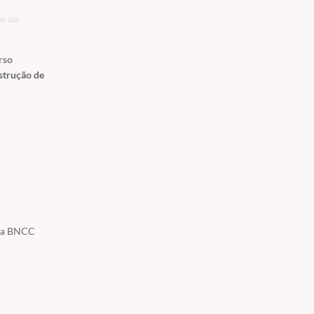
so ou
rso
strução de
r a BNCC